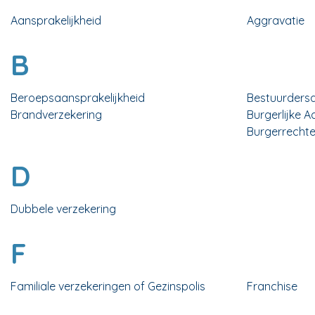
Aansprakelijkheid
Aggravatie
B
Beroepsaansprakelijkheid
Bestuurdersa
Brandverzekering
Burgerlijke A
Burgerrechtel
D
Dubbele verzekering
F
Familiale verzekeringen of Gezinspolis
Franchise