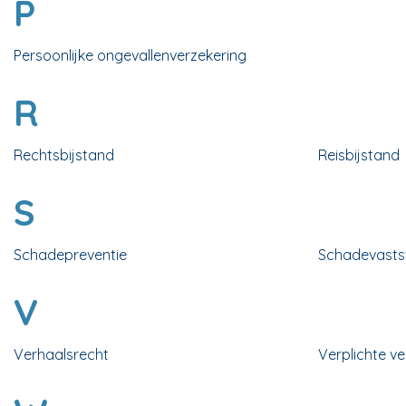
P
Persoonlijke ongevallenverzekering
R
Rechtsbijstand
Reisbijstand
S
Schadepreventie
Schadevastst
V
Verhaalsrecht
Verplichte v