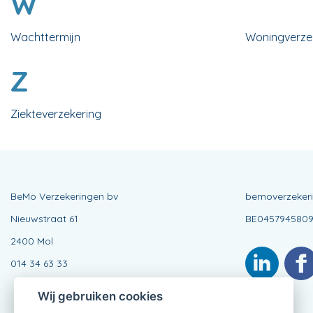
W
Wachttermijn
Woningverze
Z
Ziekteverzekering
BeMo Verzekeringen bv
bemoverzeker
Nieuwstraat 61
BE045794580
2400 Mol
014 34 63 33
Wij gebruiken cookies