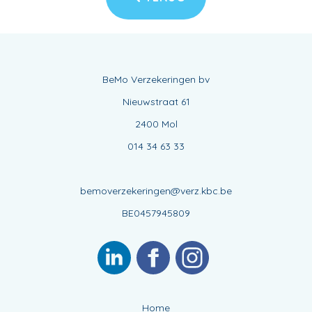
BeMo Verzekeringen bv
Nieuwstraat 61
2400 Mol
014 34 63 33
bemoverzekeringen@verz.kbc.be
BE0457945809
Home