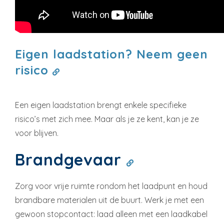
Eigen laadstation? Neem geen
risico
Een eigen laadstation brengt enkele specifieke
risico’s met zich mee. Maar als je ze kent, kan je ze
voor blijven.
Brandgevaar
Zorg voor vrije ruimte rondom het laadpunt en houd
brandbare materialen uit de buurt. Werk je met een
gewoon stopcontact: laad alleen met een laadkabel