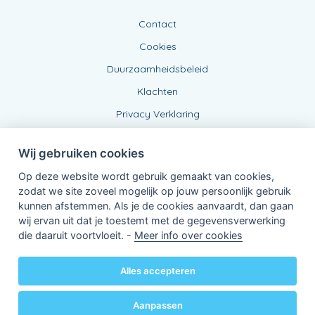
Contact
Cookies
Duurzaamheidsbeleid
Klachten
Privacy Verklaring
Wij gebruiken cookies
Op deze website wordt gebruik gemaakt van cookies,
zodat we site zoveel mogelijk op jouw persoonlijk gebruik
kunnen afstemmen. Als je de cookies aanvaardt, dan gaan
wij ervan uit dat je toestemt met de gegevensverwerking
Verbonden Agent, BE0457945809
die daaruit voortvloeit. -
Meer info over cookies
van KBC Verzekeringen nv
Professor Roger Van Overstraetenplein 2
3000 Leuven - Belgie
Alles accepteren
BTW BE 0403.552.563 - RPR Leuven
Powered by
KBC-Agent
(
versie 3.21.0
)
Bene.be
© 2026 alle rechten voorbehouden
Aanpassen