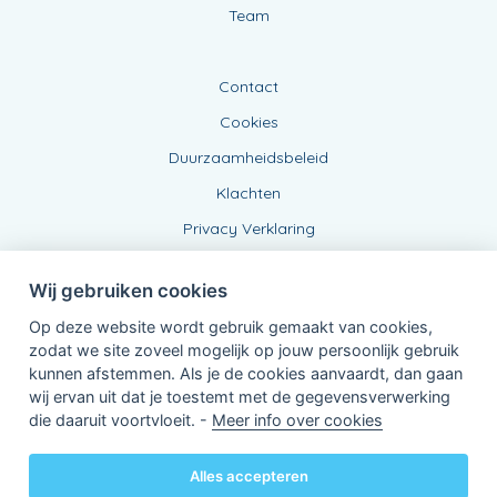
Team
Contact
Cookies
Duurzaamheidsbeleid
Klachten
Privacy Verklaring
Wij gebruiken cookies
Op deze website wordt gebruik gemaakt van cookies,
zodat we site zoveel mogelijk op jouw persoonlijk gebruik
kunnen afstemmen. Als je de cookies aanvaardt, dan gaan
wij ervan uit dat je toestemt met de gegevensverwerking
Verbonden Agent, BE0457945809
die daaruit voortvloeit. -
Meer info over cookies
van KBC Verzekeringen nv
Professor Roger Van Overstraetenplein 2
3000 Leuven - Belgie
Alles accepteren
BTW BE 0403.552.563 - RPR Leuven